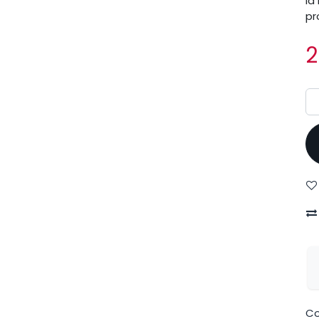
la
pr
2
Co