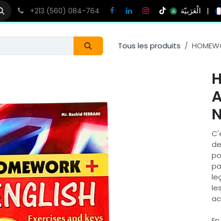
الْعَرَبيّة
|
+213 (560) 084-764
Tous les produits
HOMEWO
N
C'
de
po
pa
le
le
ac
En