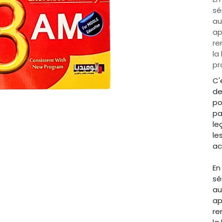
sé
au
ap
re
la
pr
C'
de
po
pa
le
le
ac
En
sé
au
ap
re