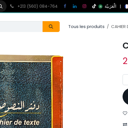
الْعَرَبيّة
|
+213 (560) 084-764
Tous les produits
CAHIER 
C
2