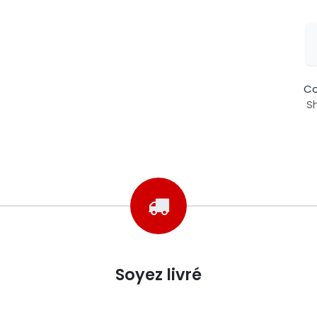
Co
Sh
Soyez livré