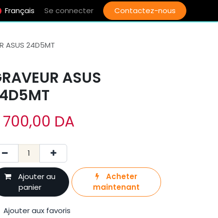
Français
Se connecter
Contactez-nous
R ASUS 24D5MT
RAVEUR ASUS
24D5MT
 700,00
DA
Ajouter au
Acheter
panier
maintenant
Ajouter aux favoris