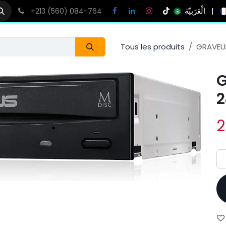
الْعَرَبيّة
|
+213 (560) 084-764
Tous les produits
GRAVEU
G
2