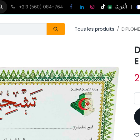
الْعَرَبيّة
|
+213 (560) 084-764
Tous les produits
DIPLOM
E
2