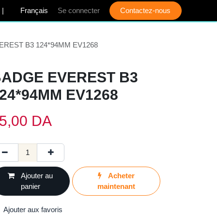
الْعَر
|
Français
Se connecter
Contactez-nous
VEREST B3 124*94MM EV1268
ADGE EVEREST B3
24*94MM EV1268
5,00
DA
Ajouter au
Acheter
panier
maintenant
Ajouter aux favoris