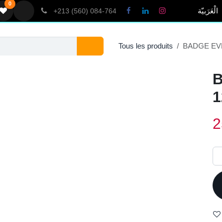
0
َبيّة
+213 (560) 084-764
Tous les produits
BADGE E
B
1
2