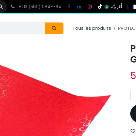
الْعَرَبيّة
|
+213 (560) 084-764
Tous les produits
PROTEGE
P
G
5