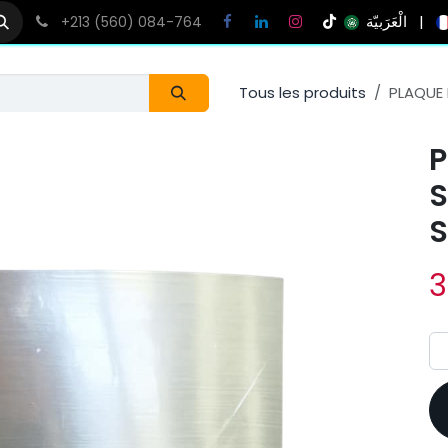
الْعَرَبيّة
|
+213 (560) 084-764
Tous les produits
PLAQUE
P
S
3