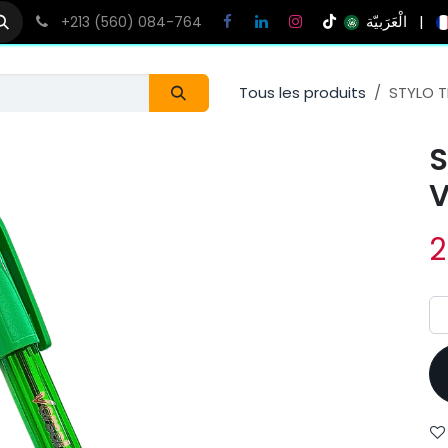
الْعَرَبيّة
|
+213 (560) 084-764
Tous les produits
STYLO T
S
V
2